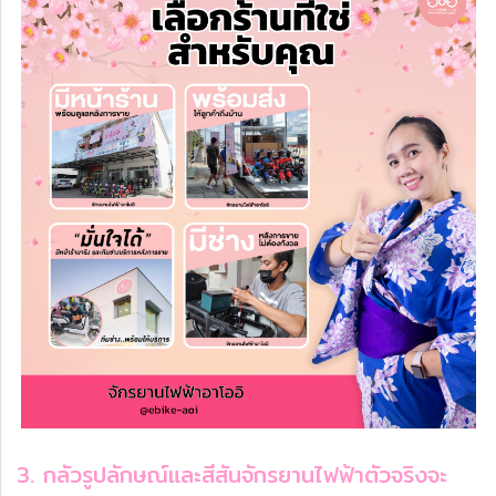
3. กลัวรูปลักษณ์และสีสันจักรยานไฟฟ้าตัวจริงจะ