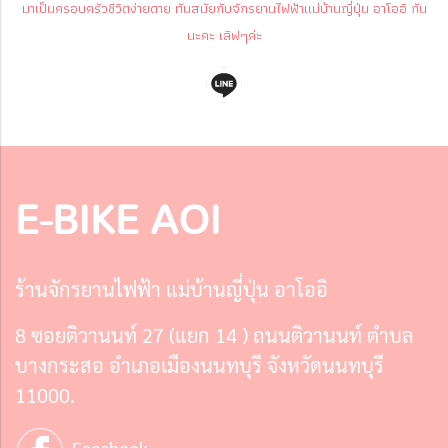
มาเป็นครอบครัวชีวิตง่ายดาย ทันสมัยกับจักรยานไฟฟ้าแม่บ้านญี่ปุ่น อาโออิ กัน
นะคะ เลิฟๆค่ะ
E-BIKE AOI
ร้านจักรยานไฟฟ้า แม่บ้านญี่ปุ่น อาโออิ
8 ซอยติวานนท์ 27 (แยก 14 ) ถนนติวานนท์ ตำบล
บางกระสอ อำเภอเมืองนนทบุรี จังหวัดนนทบุรี
11000.
Facebook