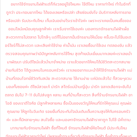
อยากใช้จักรยานไฟฟ้าแต่ก็กังวลอยู่ใช่ไหมคะ ใช้ดีไหม ราคาเท่าไหร่ ทำไมอีกที่
ถูกว่า ประกอบยากไหม ได้ของเลยหรือเปล่า เสียซ่อมยังไง มีบริการหลังการขาย
หรือเปล่า รับประกันไหม เก็บเงินอย่างไร
เราเข้าใจค่ะ เพราะเราเคยเป็นคนซื้อของ
ออนไลน์เหมือนคุณลูกค้าค่ะ
เราเริ่มจากใช้เองค่ะ มองหารถจักรยานไฟฟ้าเพื่อ
สะดวกการไปตลาด ไปใกล้ๆ แต่ก็ไม่อยากปั่นจักรยานให้เมื่อย
ครั้นจะไปใช้มอเต
อร์ไซร์ก็ไม่สะดวก และเสียค่าใช้จ่าย ค่าน้ำมัน เราเลยซื้อมาใช้เอง ทดลองขับ แล้ว
ตรวจสอบคุณภาพว่ามีปัญหาหลังการใช้ไหม สุดท้ายมันเยี่ยมมากเลยค่ะ
เราเลยนำ
มาพัฒนา ปรับดีไซน์แล้วนำมาจำหน่าย เราแล้วอยากให้คนได้มีชีวิตสะดวกสบาย
ง่ายกับชีวิต ได้ดูแลคนในครอบครัวค่ะ
เราเลยอยากแนะนำให้ใช้จักรยานไฟฟ้า แม่
บ้านที่ตอบโจทย์ชีวิตทันสมัย สะดวกสบาย ใช้งานง่าย แค่บิดแล้วไป ก็สวยๆชวน
มองทั้งซอยค่ะ ดีไซน์สวยเก๋ น่ารัก สไตร์แม่บ้านญี่ปุ่น น่ารัก ฉลาดเลือก
จะขับไป
ตลาด ขับไป 7-11 ขับไปส่งลูก หลาน คนที่บ้านก็สะดวก
สิ่งที่ร้านจักรยานไฟฟ้า อา
โออิ ของเราดีใจคือ มีลูกค้าหลายคน ซื้อเป็นของขวัญให้คนที่รัก
ให้คุณแม่ คุณพ่อ
คุณยาย ให้ลูกในวันเกิด รอยยิ้มที่ประทับใจมันเติบเต็มความสุขให้กับครอบครัว
ค่ะ
และก็มีหลายๆคน สนใจซื้อ และมองหาจักรยานไฟฟ้าราคาถูก ไปใช้ มีคำถาม
มากมายกับจักรยานไฟฟ้า ซื้อที่ไหนดี จักรยานไฟฟ้ายี่ห้อไหนดี มีประกันไหม
จักรยานไฟฟ้าราคาเท่าไหร่ มีหลายคำถามเกี่ยวกับจักรยานไฟฟ้า
ซึ่งคำถามทั้งหมด