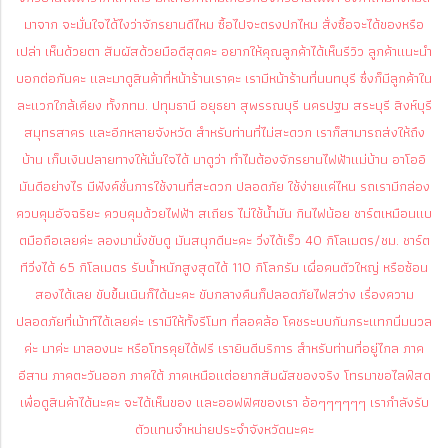
มาจาก จะมั่นใจได้ไงว่าจักรยานดีไหม ซื้อไปจะตรงปกไหม สั่งซื้อจะได้ของหรือ
เปล่า
เห็นด้วยตา สัมผัสด้วยมือดีสุดคะ อยากให้คุณลูกค้าได้เห็นรีวิว ลูกค้าแนะนำ
บอกต่อกันคะ และมาดูสินค้าที่หน้าร้านเราคะ เรามีหน้าร้านที่นนทบุรี ซึ่งก็มีลูกค้าใน
ละแวกใกล้เคียง ทั้งกทม. ปทุมธานี อยุธยา สุพรรณบุรี นครปฐม สระบุรี สิงห์บุรี
สมุทรสาคร และอีกหลายจังหวัด สำหรับท่านที่ไม่สะดวก เราก็สามารถส่งให้ถึง
บ้าน เก็บเงินปลายทางให้มั่นใจได้
มาดูว่า ทำไมต้องจักรยานไฟฟ้าแม่บ้าน อาโออิ
มันดีอย่างไร มีฟังค์ชั่นการใช้งานที่สะดวก ปลอดภัย ใช้ง่ายแค่ไหน รถเรามีกล่อง
ควบคุมอัจฉริยะ ควบคุมด้วยไฟฟ้า สเถียร ไม่ใช้น้ำมัน กินไฟน้อย ชาร์ตเหมือนแบ
ตมือถือเลยค่ะ ลองมานั่งขับดู มันสนุกดีนะคะ วิ่งได้เร็ว 40 กิโลเมตร/ชม. ชาร์ต
ทีวิ่งได้ 65 กิโลเมตร รับน้ำหนักสูงสุดได้ 110 กิโลกรัม เผื่อคนตัวใหญ่ หรือซ้อน
สองได้เลย
ขับขึ้นเนินก็ได้นะคะ ขับกลางคืนก็ปลอดภัยไฟสว่าง เรื่องความ
ปลอดภัยที่เม้าท์ได้เลยค่ะ เรามีให้ทั้งรีโมท ที่ลอคล้อ โคชระบบกันกระแทกนิ่มนวล
ค่ะ
มาค่ะ มาลองนะ หรือโทรคุยได้ฟรี เรายินดีบริการ สำหรับท่านที่อยู่ไกล ภาค
อีสาน ภาคตะวันออก ภาคใต้ ภาคเหนือแต่อยากสัมผัสของจริง โทรมาขอไลฟ์สด
เพื่อดูสินค้าได้นะคะ จะได้เห็นของ และออฟฟิศของเรา
อ้อๆๆๆๆๆๆ เรากำลังรับ
ตัวแทนจำหน่ายประจำจังหวัดนะคะ