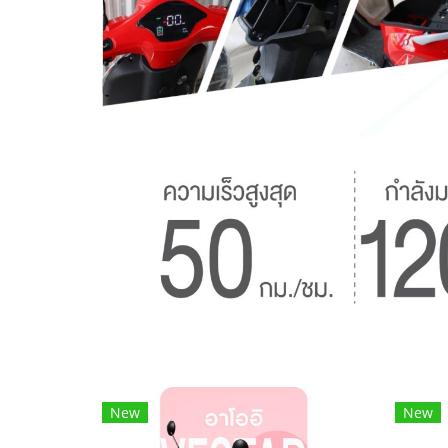
New
New