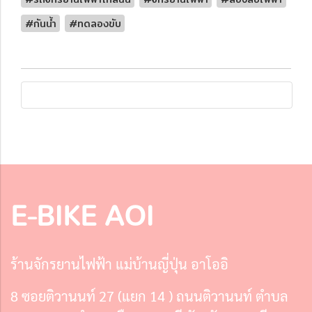
#กันน้ำ
#ทดลองขับ
E-BIKE AOI
ร้านจักรยานไฟฟ้า แม่บ้านญี่ปุ่น อาโออิ
8 ซอยติวานนท์ 27 (แยก 14 ) ถนนติวานนท์ ตำบล