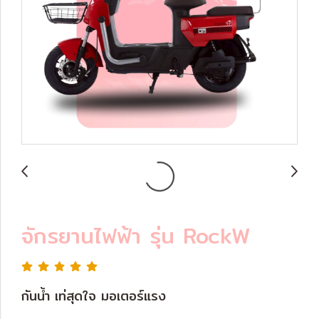
จักรยานไฟฟ้า รุ่น RockW
กันน้ำ เท่สุดใจ มอเตอร์แรง