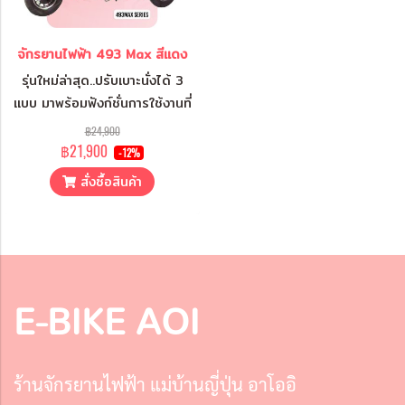
จักรยานไฟฟ้า 493 Max สีแดง
รุ่นใหม่ล่าสุด..ปรับเบาะนั่งได้ 3
แบบ มาพร้อมฟังก์ชั่นการใช้งานที่
ครบครัน นั่งสบายและขับขี่
฿24,900
ปลอดภัย
฿21,900
-12%
สั่งซื้อสินค้า
E-BIKE AOI
ร้านจักรยานไฟฟ้า แม่บ้านญี่ปุ่น อาโออิ