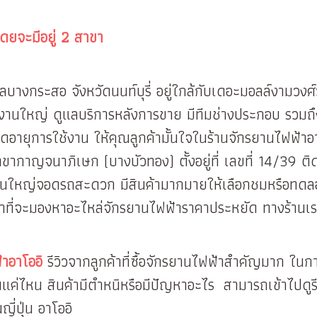
โดยจะมีอยู่ 2 สาขา
บางกระสอ จังหวัดนนท์บุรี่ อยู่ใกล้กับเดอะมอลล์งามวงศ์ว
กงานใหญ่ ดูแลบริการหลังการขาย มีทีมช่างประกอบ รวมถ
อยืดอายุการใช้งาน ให้คุณลูกค้ามั้นใจในร้านจักรยานไฟฟ้าอ
สาขากาญจนาภิเษก (บางบัวทอง) ตั้งอยู่ที่ เลขที่ 14/
ถนนใหญ่จอดรถสะดวก มีสินค้ามากมายให้เลือกชมหรือทดลองข
าที่จะมองหาอะไหล่จักรยานไฟฟ้าราคาประหยัด ทางร้านเ
ฟ้าอาโออิ
รีวิวจากลูกค้าที่ซื้อจักรยานไฟฟ้าสำคัญมาก ในการต
ค่ไหน สินค้ามีตำหนิหรือมีปัญหาอะไร สามารถเข้าไปดูรีวิ
ี่ปุ่น อาโออิ