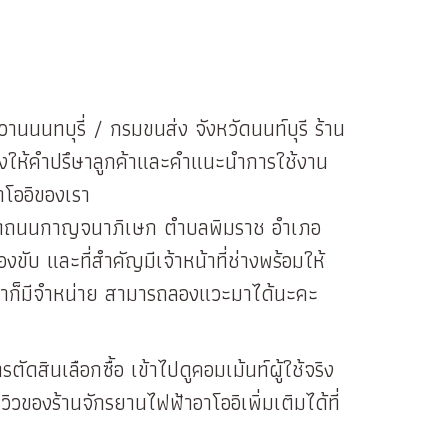
านนนทบุรี่ / กรมขนส่ง จังหวัดนนท์บุรี ร้าน
ึงให้คำปรึษาลูกค้าและคำแนะนำการใช้งาน
าโออิของเรา
39 ติดถนนกาญจนาภิเษก ตำบลพิมราช อำเภอ
ับ และที่สำคัญมีเจ้าหน้าที่ช่างพร้อมให้
ราก็มีจำหน่าย สามารถลองแวะมาได้นะคะ
ัดสินเลือกซื้อ เข้าไปดูคอมเม้นท์ผู้ใช้จริง
วของร้านจักรยานไฟฟ้าอาโออิเพิ่มเติมได้ที่