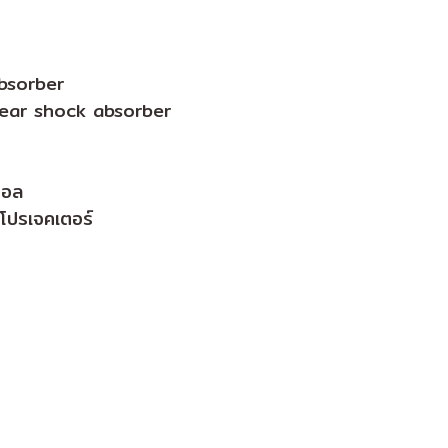
absorber
 rear shock absorber
อล
เตอร์