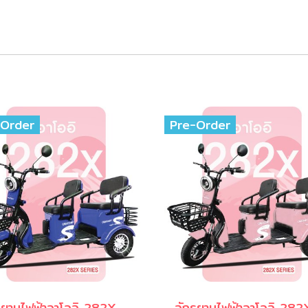
-Order
Pre-Order
จักรยานไฟฟ้าอาโออิ 282X สีน้ำเงิน