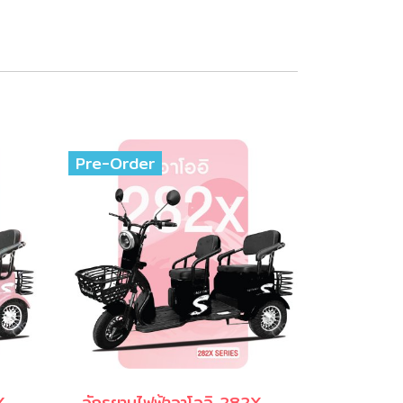
Pre-Order
จักรยานไฟฟ้าอาโออิ 282X สีชมพู
จักรยานไฟฟ้าอาโออิ 282X สีดำ