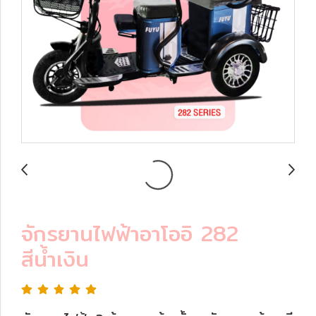
จักรยานไฟฟ้าอาโออิ 282
สีน้ำเงิน