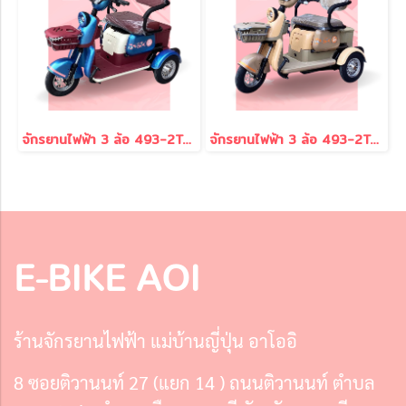
จักรยานไฟฟ้า 3 ล้อ 493-2Tones สีน้ำเงิน
จักรยานไฟฟ้า 3 ล้อ 493-2Tones สีครีม
E-BIKE AOI
ร้านจักรยานไฟฟ้า แม่บ้านญี่ปุ่น อาโออิ
8 ซอยติวานนท์ 27 (แยก 14 ) ถนนติวานนท์ ตำบล