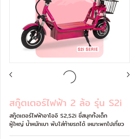
สกู๊ตเตอร์ไฟฟ้า 2 ล้อ รุ่น S2i
สกู๊ตเตอร์ไฟฟ้าอาโออิ S2,S2i ขี่สนุกทั้งเด็ก
ผู้ใหญ่ น้ำหนักเบา พับใส่ท้ายรถได้ เหมาะพกไปเที่ยว