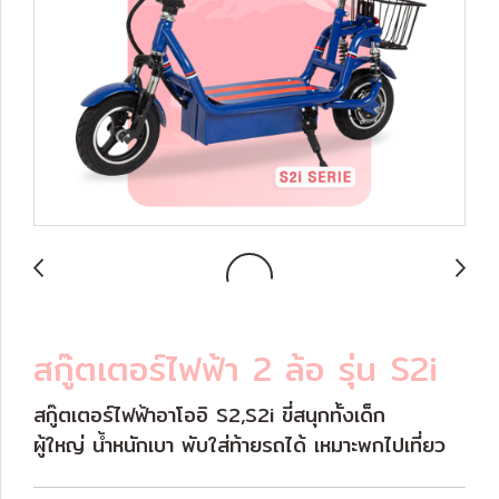
สกู๊ตเตอร์ไฟฟ้า 2 ล้อ รุ่น S2i
สกู๊ตเตอร์ไฟฟ้าอาโออิ S2,S2i ขี่สนุกทั้งเด็ก
ผู้ใหญ่ น้ำหนักเบา พับใส่ท้ายรถได้ เหมาะพกไปเที่ยว