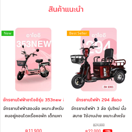
สินค้าแนะนำ
New
Best Seller
จักรยานไฟฟ้าอาโออิรุ่น 353new สีชมพู
จักรยานไฟฟ้า 294 สีแดง
จักรยานไฟฟ้าสองล้อ เหมาะสำหรับ
จักรยานไฟฟ้า 3 ล้อ รุ่นใหม่ นั่ง
คนอยู่คอนโดหรือหอพัก เด็กมหา
สบาย ใช้งานง่าย เหมาะสำหรับ
ลัย..ถอดแบตเตอรี่ชาร์จได้ ขับขี่
ครอบครัว
฿24,900
ปลอดภัย แถมยังมีสัญญาณกัน
฿11,900
฿22,000
-12%