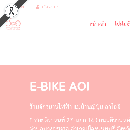
เข้าสู่ระบบ
สมัครสมาชิก
หน้าหลัก
โปรโมชั
E-BIKE AOI
ร้านจักรยานไฟฟ้า แม่บ้านญี่ปุ่น อาโออิ
8 ซอยติวานนท์ 27 (แยก 14 ) ถนนติวานนท
ตำบลบางกระสอ อำเภอเมืองนนทบุรี จังหวั