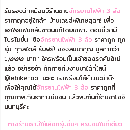
รับรองว่าเหมือนมีร้านขาย
จักรยานไฟฟ้า 3 ล้อ
ราคาถูกอยู่ใกล้ๆ บ้านเลยล่ะพิเศษสุดๆ! เพื่อ
เอาใจแฟนคลับชาวนนท์โดยเฉพาะ ตอนนี้เรามี
โปรโมชั่น "ซื้อ
จักรยานไฟฟ้า 3 ล้อ
ราคาถูก ทุก
รุ่น ทุกสไตล์ รับฟรี! ของสมนาคุณ มูลค่ากว่า
1,000 บาท" ใครพร้อมเป็นเจ้าของรถคันใหม่
แล้ว อย่ารอช้า ทักทายทีมงานมาได้ที่ไลน์
@ebike-aoi นะคะ เราพร้อมให้คำแนะนำดีๆ
เพื่อให้คุณได้
จักรยานไฟฟ้า 3 ล้อ
ราคาถูกที่
คุณภาพเกินราคาแน่นอน แล้วพบกันที่ร้านอาโออิ
นนทบุรีค่ะ
ทางร้านเรามีให้เลือกรุ่นอื่นๆ ครบจบในที่เดียว