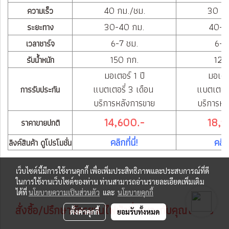
40 กม./ชม.
30 กม
ความเร็ว
30-40 กม.
40-5
ระยะทาง
6-7 ชม.
6-7
เวลาชาร์จ
150 กก.
120
รับน้ำหนัก
มอเตอร์ 1 ปี
มอเตอร
แบตเตอรี่ 3 เดือน
แบตเตอรี
การรับประกัน
บริการหลังการขาย
บริการหล
14,600.-
18,9
ราคาขายปกติ
คลิกที่นี่!
คลิกท
ลิงค์สินค้า ดูโปรโมชั่น
เว็บไซต์นี้มีการใช้งานคุกกี้ เพื่อเพิ่มประสิทธิภาพและประสบการณ์ที่ดี
ในการใช้งานเว็บไซต์ของท่าน ท่านสามารถอ่านรายละเอียดเพิ่มเติม
ได้ที่
นโยบายความเป็นส่วนตัว
และ
นโยบายคุกกี้
สั่งซื้อ/ปรึกษาจักรยานไฟฟ้าที่เหมาะกับคุณได้เลย
ตั้งค่าคุกกี้
ยอมรับทั้งหมด