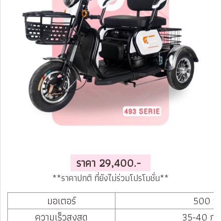
ราคา 29,400.-
**ราคาปกติ ที่ยังไม่ร่วมโปรโมชั่น**
มอเตอร์
500 วั
ความเร็วสูงสุด
35-40 กม