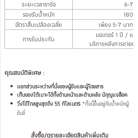
ระยะเวลาชาร์จ
6-7 ช
รองรับน้ำหนัก
180 ก
อัตราสิ้นเปลืองเฉลี่ย
เพียง 5-7 บาท ต่อ
มอเตอร์ 1 ปี / แบ
การรับประกัน
บริการหลังการขายตล
คุณสมบัติพิเศษ :
แยกส่วนระหว่างที่นั่งของผู้ขับและผู้โดยสาร
เก็บของใต้เบาะได้ทั้งด้านหน้าและด้านหลัง มีกุญแจล็อค
ร
วิ่งได้ไกลสูงสุดถึง 55 กิโลเมต
*ทั้งนี้ขึ้นอยู่กับน้ำหนักผู้
ขับขี่
สั่งซื้อ/ดูรายละเอียดสินค้าเพิ่มเติม