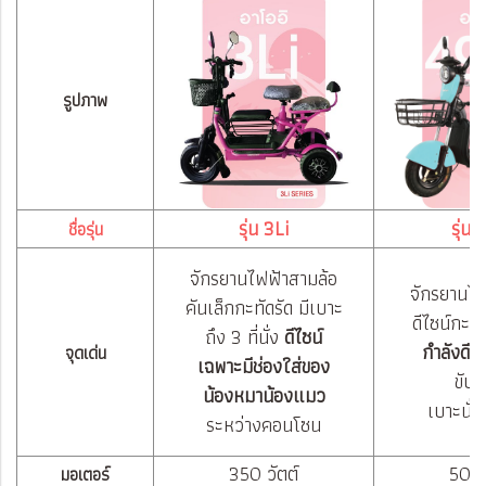
รูปภาพ
รุ่น 3Li
รุ่น
ชื่อรุ่น
จักรยานไฟฟ้าสามล้อ
จักรยานไฟ
คันเล็กกะทัดรัด มีเบาะ
ดีไซน์กะทั
ถึง 3 ที่นั่ง
ดีไซน์
กำลังดีเ
จุดเด่น
เฉพาะมีช่องใส่ของ
ขับ
น้องหมาน้องแมว
เบาะนั่ง
ระหว่างคอนโซน
350 วัตต์
500 
มอเตอร์