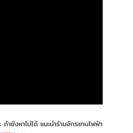
ถ้ายังหาไม่ได้ แนะนำร้านจักรยานไฟฟ้า