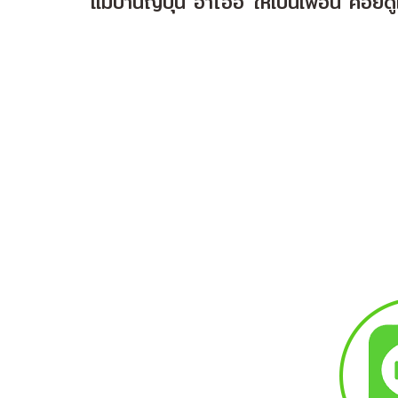
แม่บ้านญี่ปุ่น อาโออิ ให้เป็นเพื่อน คอ