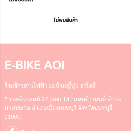
ไม่พบสินค้า
E-BIKE AOI
ร้านจักรยานไฟฟ้า แม่บ้านญี่ปุ่น อาโออิ
8 ซอยติวานนท์ 27 (แยก 14 ) ถนนติวานนท์ ตำบล
บางกระสอ อำเภอเมืองนนทบุรี จังหวัดนนทบุรี
11000.